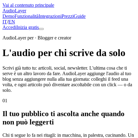
Vai al contenuto principale
AudioLayer
Demo
Funzionalità
Integrazioni
Prezzi
Guide
IT
/
EN
Accedi
Inizia gratis
AudioLayer per ·
Blogger e creator
L'audio per chi scrive da solo
Scrivi già tutto tu: articoli, social, newsletter. L'ultima cosa che ti
serve è un altro lavoro da fare. AudioLayer aggiunge l'audio al tuo
blog senza aggiungere nulla alla tua giornata: colleghi il feed una
volta, e ogni articolo può diventare ascoltabile con un click — o da
solo.
01
Il tuo pubblico ti ascolta anche quando
non può leggerti
Chi ti segue lo fa nei ritagli: in macchina, in palestra, cucinando. Un